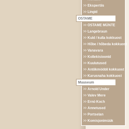
Ekspertiis
Lingid
OSTAME
OSTAME MÜNTE
Langebraun
Kuld / kulla kokkuost
Hõbe / hõbeda kokkuost
Vanavara
Kollektsioonid
Kuulutused
Antiikmööbli kokkuost
Karusnaha kokkuost
Muuseum
Arnold Under
Valev Mere
Ernö Koch
Annetused
Portselan
Komisjonimüük