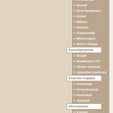
Ikoonid
Eesti Tarbekunst
Kellad
Militaar
Interjöör
Dokumendid
Mitmesugust
Retro / Vintage
Koostööprojektid
Margid
Mudelautod 1/43
Vanad raamatud
Ajalooline kinnisvara
Kirjandus kogujale
Kataloogid
Virtuaalraamat
Raamatud
Ajakirjad
Informatsioon
Kontakt