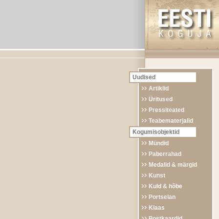
Uudised
Artiklid
Üritused
Pressiteated
Teabematerjalid
Kogumisobjektid
Mündid
Paberrahad
Medalid & märgid
Kunst
Kuld & hõbe
Portselan
Klaas
Postkaardid