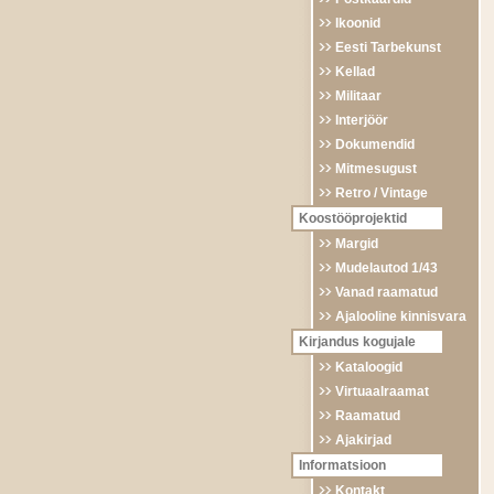
Ikoonid
Eesti Tarbekunst
Kellad
Militaar
Interjöör
Dokumendid
Mitmesugust
Retro / Vintage
Koostööprojektid
Margid
Mudelautod 1/43
Vanad raamatud
Ajalooline kinnisvara
Kirjandus kogujale
Kataloogid
Virtuaalraamat
Raamatud
Ajakirjad
Informatsioon
Kontakt