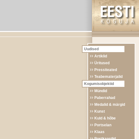
Uudised
Artiklid
Üritused
Pressiteated
Teabematerjalid
Kogumisobjektid
Mündid
Paberrahad
Medalid & märgid
Kunst
Kuld & hõbe
Portselan
Klaas
Postkaardid