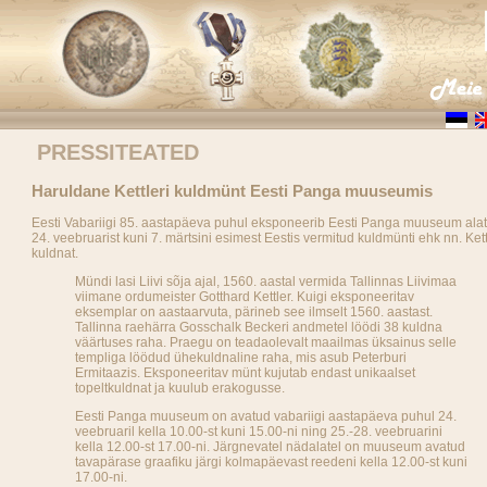
PRESSITEATED
Haruldane Kettleri kuldmünt Eesti Panga muuseumis
Eesti Vabariigi 85. aastapäeva puhul eksponeerib Eesti Panga muuseum ala
24. veebruarist kuni 7. märtsini esimest Eestis vermitud kuldmünti ehk nn. Kett
kuldnat.
Mündi lasi Liivi sõja ajal, 1560. aastal vermida Tallinnas Liivimaa
viimane ordumeister Gotthard Kettler. Kuigi eksponeeritav
eksemplar on aastaarvuta, pärineb see ilmselt 1560. aastast.
Tallinna raehärra Gosschalk Beckeri andmetel löödi 38 kuldna
väärtuses raha. Praegu on teadaolevalt maailmas üksainus selle
templiga löödud ühekuldnaline raha, mis asub Peterburi
Ermitaazis. Eksponeeritav münt kujutab endast unikaalset
topeltkuldnat ja kuulub erakogusse.
Eesti Panga muuseum on avatud vabariigi aastapäeva puhul 24.
veebruaril kella 10.00-st kuni 15.00-ni ning 25.-28. veebruarini
kella 12.00-st 17.00-ni. Järgnevatel nädalatel on muuseum avatud
tavapärase graafiku järgi kolmapäevast reedeni kella 12.00-st kuni
17.00-ni.