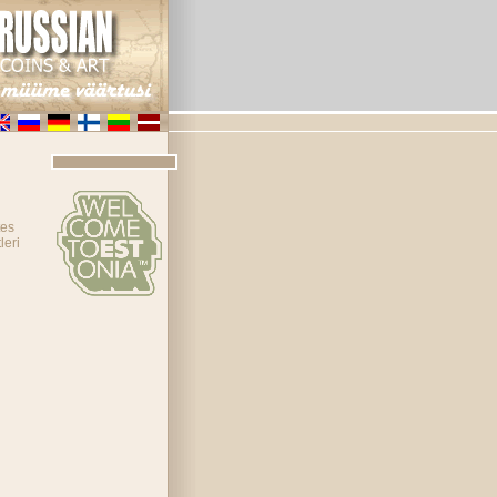
tes
leri