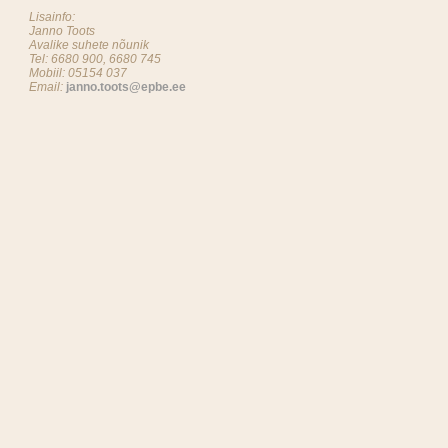
Lisainfo:
Janno Toots
Avalike suhete nõunik
Tel: 6680 900, 6680 745
Mobiil: 05154 037
Email:
janno.toots@epbe.ee