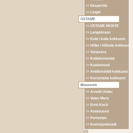
Ekspertiis
Lingid
OSTAME
OSTAME MÜNTE
Langebraun
Kuld / kulla kokkuost
Hõbe / hõbeda kokkuost
Vanavara
Kollektsioonid
Kuulutused
Antiikmööbli kokkuost
Karusnaha kokkuost
Muuseum
Arnold Under
Valev Mere
Ernö Koch
Annetused
Portselan
Komisjonimüük